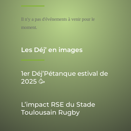
Il n'y a pas d'événements à venir pour le
moment.
Les Déj’ en images
1er Déj’Pétanque estival de
2025 🥳
L’impact RSE du Stade
Toulousain Rugby