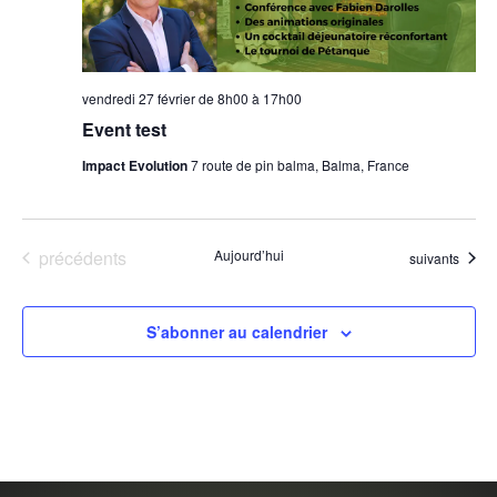
vendredi 27 février de 8h00
à
17h00
Event test
Impact Evolution
7 route de pin balma, Balma, France
Évènements
précédents
Aujourd’hui
Évènements
suivants
S’abonner au calendrier