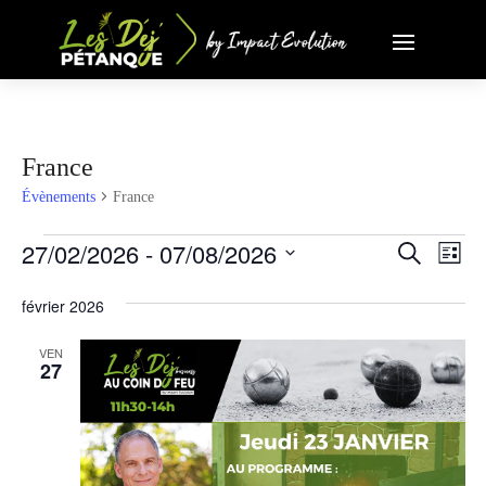
France
Évènements
France
Évènements
Nav
27/02/2026
 - 
07/08/2026
Recher
Recherche
Liste
de
et
Sélectionnez
vue
février 2026
une
navigat
Évè
date.
de
VEN
27
vues
Évènem